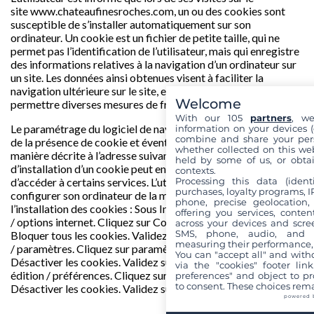
site
www.chateaufinesroches.com
, un ou des cookies sont
susceptible de s’installer automatiquement sur son
ordinateur. Un cookie est un fichier de petite taille, qui ne
permet pas l’identification de l’utilisateur, mais qui enregistre
des informations relatives à la navigation d’un ordinateur sur
un site. Les données ainsi obtenues visent à faciliter la
navigation ultérieure sur le site, et ont également vocation à
Welcome
permettre diverses mesures de fréquentation.
With our 105
partners
, we
Le paramétrage du logiciel de navigation permet d’informer
information on your devices (co
combine and share your pers
de la présence de cookie et éventuellement, de refuser de la
whether collected on this web
manière décrite à l’adresse suivante :
www.cnil.fr
Le refus
held by some of us, or obtai
d’installation d’un cookie peut entraîner l’impossibilité
contexts.
Processing this data (identi
d’accéder à certains services. L’utilisateur peut toutefois
purchases, loyalty programs, I
configurer son ordinateur de la manière suivante, pour refuser
phone, precise geolocation,
l’installation des cookies : Sous Internet Explorer : onglet outil
offering you services, conte
/ options internet. Cliquez sur Confidentialité et choisissez
across your devices and scree
SMS, phone, audio, and vi
Bloquer tous les cookies. Validez sur Ok. Sous Chrome : menu
measuring their performance,
/ paramètres. Cliquez sur paramètres avancés et choisissez
You can "accept all" and with
Désactiver les cookies. Validez sur Ok. Sous Firefox : onglet
via the "cookies" footer link
édition / préférences. Cliquez sur Avancées et choisissez
preferences" and object to pro
to consent. These choices rema
Désactiver les cookies. Validez sur Ok.
powered 