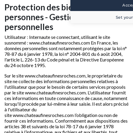
Protection des biens et des
Accep
personnes - Gestion des données
Set your
personnelles
Utilisateur : Internaute se connectant, utilisant le site
susnommé :
www.chateaufinesroches.com
En France, les
données personnelles sont notamment protégées par la loi n°
78-87 du 6 janvier 1978, la loi n° 2004-801 du 6 août 2004,
l'article L. 226-13 du Code pénal et la Directive Européenne
du 24 octobre 1995.
Sur le site
www.chateaufinesroches.com
, le proprietaire du
site ne collecte des informations personnelles relatives à
l'utilisateur que pour le besoin de certains services proposés
par le site
www.chateaufinesroches.com
. L'utilisateur fournit
ces informations en toute connaissance de cause, notamment
lorsqu'il procède par lui-même à leur saisie. Il est alors précisé
à l'utilisateur du
site
www.chateaufinesroches.com
l’obligation ou non de
fournir ces informations. Conformément aux dispositions des
articles 38 et suivants de la loi 78-17 du 6 janvier 1978
relative à l’informatique, aux fichiers et aux libertés, tout