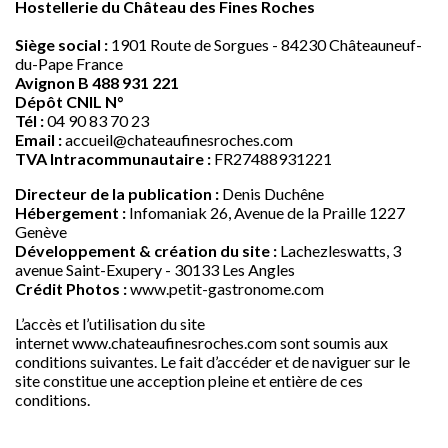
Hostellerie du Château des Fines Roches
Siège social :
1901 Route de Sorgues - 84230 Châteauneuf-
du-Pape France
Avignon B 488 931 221
Dépôt CNIL N°
Tél :
04 90 83 70 23
Email :
accueil@chateaufinesroches.com
TVA Intracommunautaire :
FR27488931221
Directeur de la publication :
Denis Duchêne
Hébergement :
Infomaniak 26, Avenue de la Praille 1227
Genève
Développement & création du site :
Lachezleswatts, 3
avenue Saint-Exupery - 30133 Les Angles
Crédit Photos
:
www.petit-gastronome.com
L’accès et l’utilisation du site
internet
www.chateaufinesroches.com
sont soumis aux
conditions suivantes. Le fait d’accéder et de naviguer sur le
site constitue une acception pleine et entière de ces
conditions.