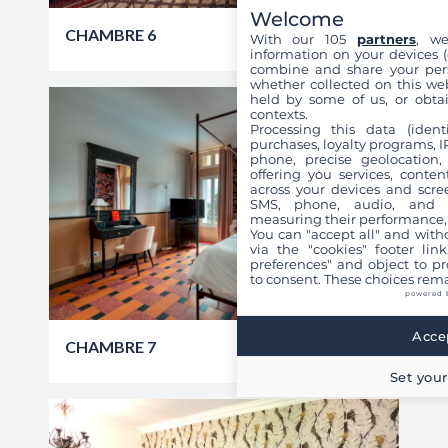
Welcome
CHAMBRE 6
With our 105
partners
, we
VOIR
RÉSERVER
information on your devices (co
combine and share your pers
whether collected on this web
held by some of us, or obtai
contexts.
Processing this data (identi
purchases, loyalty programs, I
phone, precise geolocation,
offering you services, conte
across your devices and scree
SMS, phone, audio, and vi
measuring their performance,
You can "accept all" and with
via the "cookies" footer link
preferences" and object to pro
to consent. These choices rema
powered 
Accep
CHAMBRE 7
VOIR
RÉSERVER
Set your