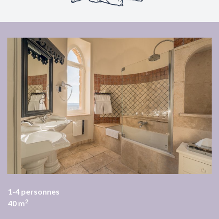
1-4
personnes
2
40
m