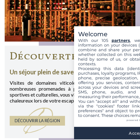
Welcome
With our 105
partners
, we
information on your devices (co
combine and share your pers
Découvertes
whether collected on this web
held by some of us, or obtai
contexts.
Processing this data (identi
Un séjour plein de saveurs et de surprises
purchases, loyalty programs, I
phone, precise geolocation,
Visites de domaines viticoles, dégustations de vins,
offering you services, conte
across your devices and scree
nombreuses promenades à pied ou à vélo, activités
SMS, phone, audio, and vi
sportives et culturelles, vous vivrez un moment intense et
measuring their performance,
chaleureux lors de votre escapade en Provence.
You can "accept all" and with
via the "cookies" footer link
D
preferences" and object to pro
to consent. These choices rema
DÉCOUVRIR LA RÉGION
powered 
Accep