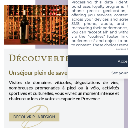
Processing this data (identi
purchases, loyalty programs, I
phone, precise geolocation,
offering you services, conte
across your devices and scree
SMS, phone, audio, and vi
measuring their performance,
You can "accept all" and with
via the "cookies" footer link
preferences" and object to pro
to consent. These choices rema
powered 
Découvertes
Accep
Un séjour plein de saveurs et de surprises
Set your
Visites de domaines viticoles, dégustations de vins,
nombreuses promenades à pied ou à vélo, activités
sportives et culturelles, vous vivrez un moment intense et
chaleureux lors de votre escapade en Provence.
D
DÉCOUVRIR LA RÉGION