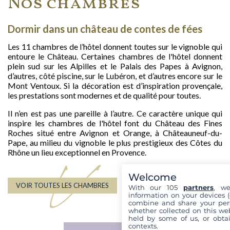
Nos chambres
Dormir dans un château de contes de fées
Les 11 chambres de l’hôtel donnent toutes sur le vignoble qui
entoure le Château. Certaines chambres de l'hôtel donnent
plein sud sur les Alpilles et le Palais des Papes à Avignon,
d’autres, côté piscine, sur le Lubéron, et d’autres encore sur le
Mont Ventoux. Si la décoration est d’inspiration provençale,
les prestations sont modernes et de qualité pour toutes.
Il n’en est pas une pareille à l’autre. Ce caractère unique qui
inspire les chambres de l'hôtel font du Château des Fines
Roches situé entre Avignon et Orange, à Châteauneuf-du-
Pape, au milieu du vignoble le plus prestigieux des Côtes du
Rhône un lieu exceptionnel en Provence.
V
Welcome
VOIR TOUTES LES CHAMBRES
With our 105
partners
, we
information on your devices (co
combine and share your pers
whether collected on this web
held by some of us, or obtai
contexts.