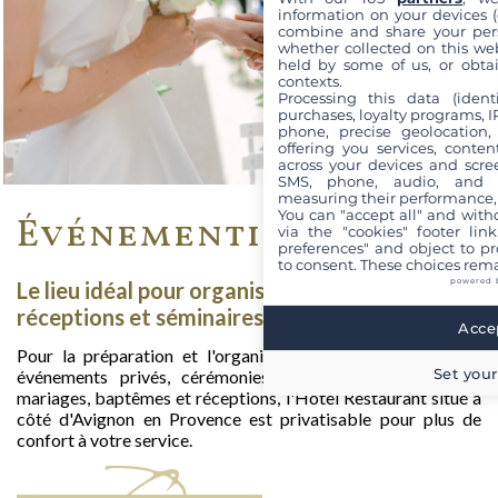
information on your devices (co
combine and share your pers
whether collected on this web
held by some of us, or obtai
contexts.
Processing this data (identi
purchases, loyalty programs, I
phone, precise geolocation,
offering you services, conte
across your devices and scree
SMS, phone, audio, and vi
measuring their performance,
You can "accept all" and with
Événementiel
via the "cookies" footer link
preferences" and object to pro
to consent. These choices rema
powered 
Le lieu idéal pour organiser vos mariages,
réceptions et séminaires
Accep
Pour la préparation et l'organisation de repas de groupe,
Set your
événements privés, cérémonies familiales ou religieuses,
mariages, baptêmes et réceptions, l'Hôtel Restaurant situé à
côté d'Avignon en Provence est privatisable pour plus de
confort à votre service.