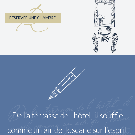
R
RÉSERVER UNE CHAMBRE
De la terrasse de
l’hôtel, il
souffle co
m
me un air de
sur
Toscane
De la terrasse de l’hôtel, il souffle
comme un air de Toscane sur l’esprit