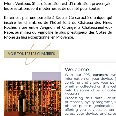
Mont Ventoux. Si la décoration est d’inspiration provençale,
les prestations sont modernes et de qualité pour toutes.
Il n’en est pas une pareille à l’autre. Ce caractère unique qui
inspire les chambres de l'hôtel font du Château des Fines
Roches situé entre Avignon et Orange, à Châteauneuf-du-
Pape, au milieu du vignoble le plus prestigieux des Côtes du
Rhône un lieu exceptionnel en Provence.
V
VOIR TOUTES LES CHAMBRES
Welcome
With our 105
partners
, we
information on your devices (co
combine and share your pers
whether collected on this web
held by some of us, or obtai
contexts.
Processing this data (identi
purchases, loyalty programs, I
phone, precise geolocation,
offering you services, conte
across your devices and scree