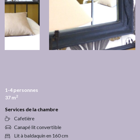
1-4
personnes
2
37
m
Services de la chambre
Cafetière
Canapé lit convertible
Lit à baldaquin en 160 cm