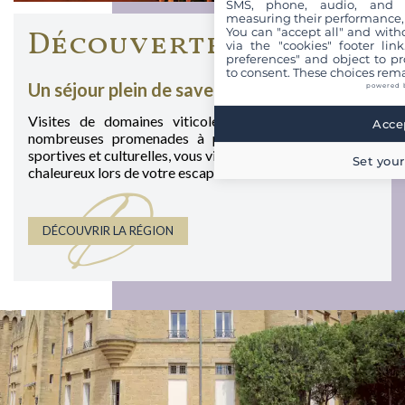
SMS, phone, audio, and vi
measuring their performance,
You can "accept all" and with
Découvertes
via the "cookies" footer link
preferences" and object to pro
to consent. These choices rema
Un séjour plein de saveurs et de surprises
powered 
Visites de domaines viticoles, dégustations de vins,
Accep
nombreuses promenades à pied ou à vélo, activités
sportives et culturelles, vous vivrez un moment intense et
Set your
chaleureux lors de votre escapade en Provence.
D
DÉCOUVRIR LA RÉGION