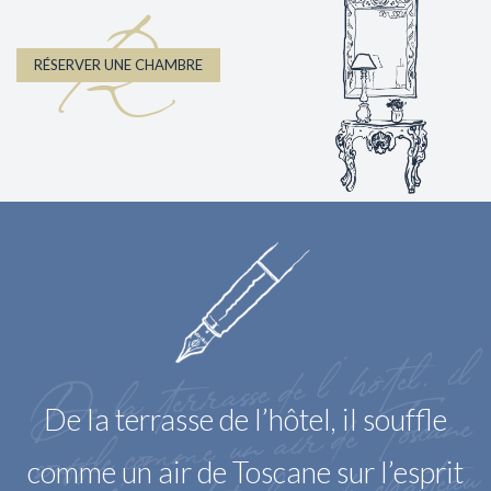
R
RÉSERVER UNE CHAMBRE
De la terrasse de
l’hôtel, il
souffle co
m
me un air de
sur
Toscane
De la terrasse de l’hôtel, il souffle
comme un air de Toscane sur l’esprit