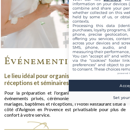
information on your devices (co
combine and share your pers
whether collected on this web
held by some of us, or obtai
contexts.
Processing this data (identi
purchases, loyalty programs, I
phone, precise geolocation,
offering you services, conte
across your devices and scree
SMS, phone, audio, and vi
measuring their performance,
You can "accept all" and with
Événementiel
via the "cookies" footer link
preferences" and object to pro
to consent. These choices rema
powered 
Le lieu idéal pour organiser vos mariages,
réceptions et séminaires
Accep
Pour la préparation et l'organisation de repas de groupe,
Set your
événements privés, cérémonies familiales ou religieuses,
mariages, baptêmes et réceptions, l'Hôtel Restaurant situé à
côté d'Avignon en Provence est privatisable pour plus de
confort à votre service.